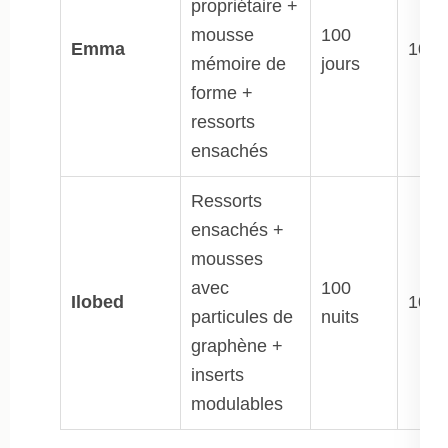
propriétaire +
mousse
100
Emma
10 a
mémoire de
jours
forme +
ressorts
ensachés
Ressorts
ensachés +
mousses
avec
100
Ilobed
10 a
particules de
nuits
graphène +
inserts
modulables