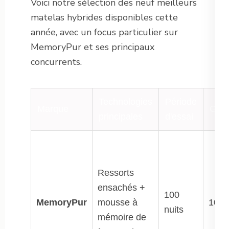
Voici notre sélection des neuf meilleurs
matelas hybrides disponibles cette
année, avec un focus particulier sur
MemoryPur et ses principaux
concurrents.
Technologies
Période
Marque
Gara
principales
d'essai
Ressorts
ensachés +
100
MemoryPur
mousse à
10 a
nuits
mémoire de