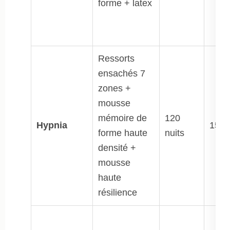
forme + latex
Ressorts
ensachés 7
zones +
mousse
mémoire de
120
Hypnia
15 a
forme haute
nuits
densité +
mousse
haute
résilience