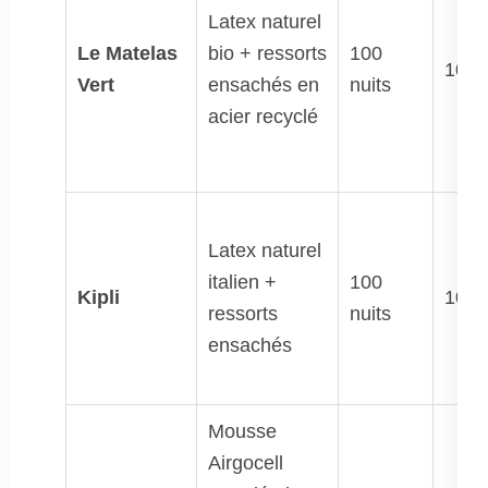
Latex naturel
Le Matelas
bio + ressorts
100
10 a
Vert
ensachés en
nuits
acier recyclé
Latex naturel
italien +
100
Kipli
10 a
ressorts
nuits
ensachés
Mousse
Airgocell