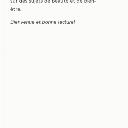
sur des sujets de beauté et de bien-
être.
Bienvenue et bonne lecture!